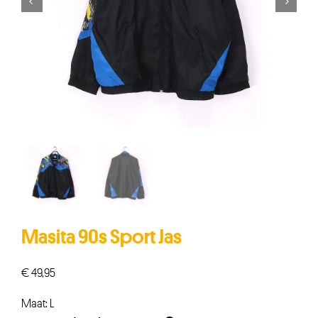


Masita 90s Sport Jas
€
49,95
Maat: L