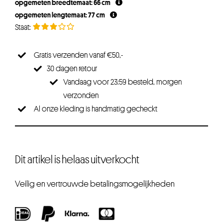
opgemeten breedtemaat: 66 cm
€24,95.
€22,45.
opgemeten lengtemaat: 77 cm
Gratis verzenden vanaf €50,-
30 dagen retour
Vandaag voor 23:59 besteld, morgen
verzonden
Al onze kleding is handmatig gecheckt
Dit artikel is helaas uitverkocht
Veilig en vertrouwde betalingsmogelijkheden