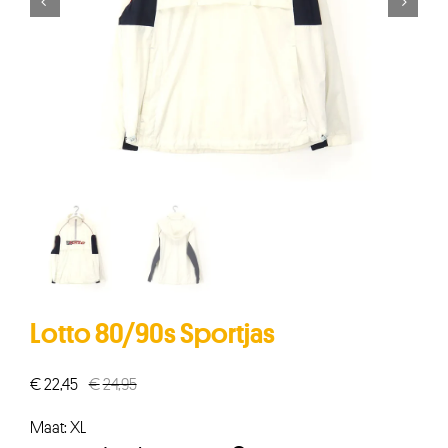


Lotto 80/90s Sportjas
€
22,45
€
24,95
Oorspronkelijke
Huidige
prijs
prijs
Maat: XL
was:
is: