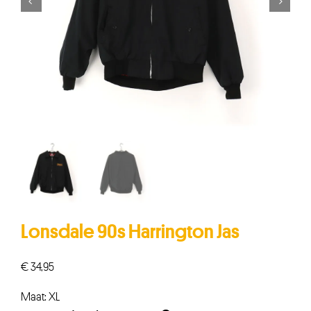


Lonsdale 90s Harrington Jas
€
34,95
Maat: XL