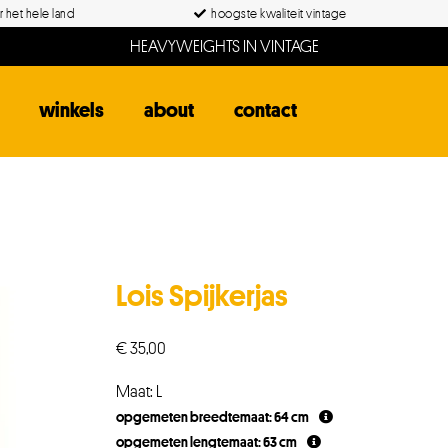
 het hele land
hoogste kwaliteit vintage
HEAVYWEIGHTS IN VINTAGE
winkels
about
contact
Lois Spijkerjas
€
35,00
Maat: L
opgemeten breedtemaat: 64 cm
opgemeten lengtemaat: 63 cm