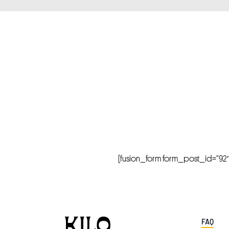
[fusion_form form_post_id=”92″ hi
FAQ