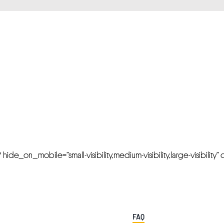
FRESH OFFERS IN YOUR INBOX
Weekly Newslette
de_on_mobile=”small-visibility,medium-visibility,large-visibility” cl
FAQ