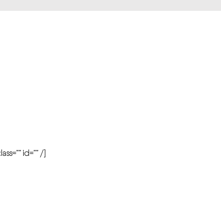
r
ass=”” id=”” /]