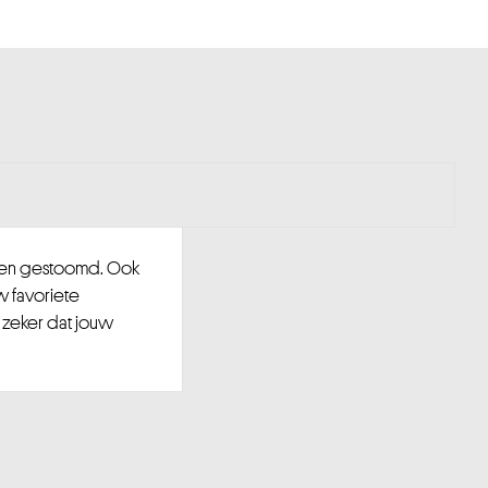
d en gestoomd. Ook
w favoriete
 zeker dat jouw