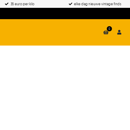
35 euro per kilo
elke dag nieuwe vintage finds
0