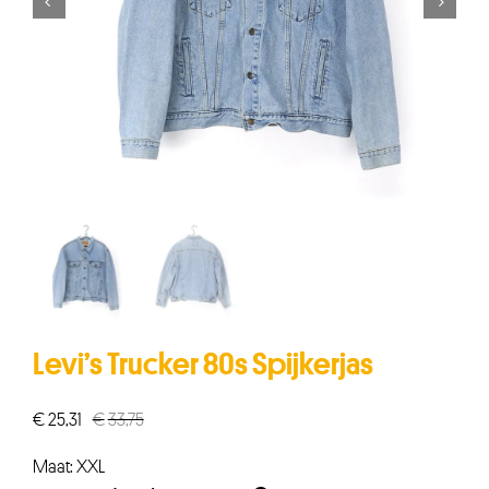


Levi’s Trucker 80s Spijkerjas
€
25,31
€
33,75
Oorspronkelijke
Huidige
prijs
prijs
Maat: XXL
was:
is: