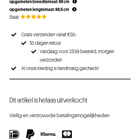
opgemeten breedtemaat: 69 cm
€33,75.
€25,31.
opgemeten lengtemaat: 69,5 cm
Gratis verzenden vanaf €50,-
30 dagen retour
Vandaag voor 23:59 besteld, morgen
verzonden
Al onze kleding is handmatig gecheckt
Dit artikel is helaas uitverkocht
Veilig en vertrouwde betalingsmogelijkheden