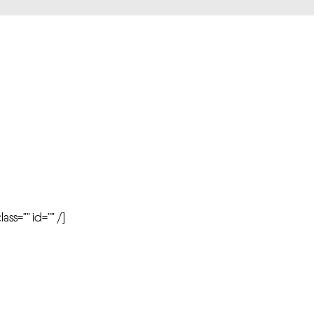
r
ass=”” id=”” /]