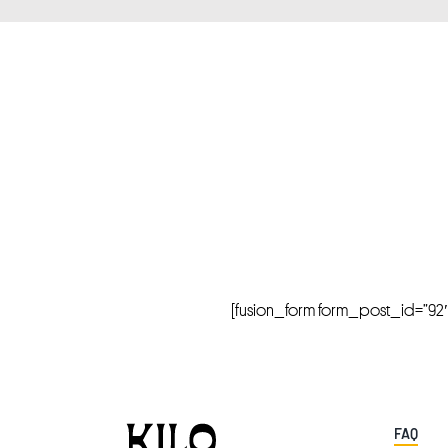
[fusion_form form_post_id=”92″ hi
FAQ