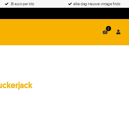
35 euro per kilo
elke dag nieuwe vintage finds
0
uckerjack