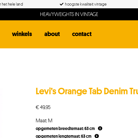
 het hele land
hoogste kwaliteit vintage
HEAVYWEIGHTS IN VINTAGE
winkels
about
contact
Levi’s Orange Tab Denim Tr
€
49,95
Maat: M
opgemeten breedtemaat: 63 cm
opgemeten lengtemaat: 63 cm