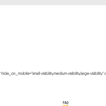
FRESH OFFERS IN YOUR INBOX
Weekly Newslette
de_on_mobile=”small-visibility,medium-visibility,large-visibility” cl
FAQ