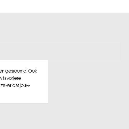
d en gestoomd. Ook
w favoriete
 zeker dat jouw