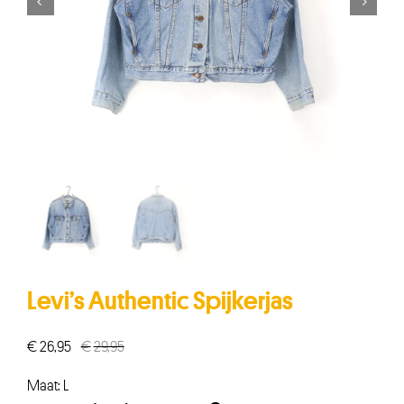


Levi’s Authentic Spijkerjas
€
26,95
€
29,95
Oorspronkelijke
Huidige
prijs
prijs
Maat: L
was:
is: