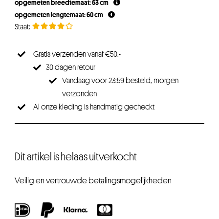
opgemeten breedtemaat: 63 cm
€29,95.
€26,95.
opgemeten lengtemaat: 60 cm
Gratis verzenden vanaf €50,-
30 dagen retour
Vandaag voor 23:59 besteld, morgen
verzonden
Al onze kleding is handmatig gecheckt
Dit artikel is helaas uitverkocht
Veilig en vertrouwde betalingsmogelijkheden