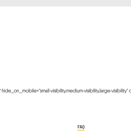
FRESH OFFERS IN YOUR INBOX
Weekly Newslette
de_on_mobile=”small-visibility,medium-visibility,large-visibility” cl
FAQ