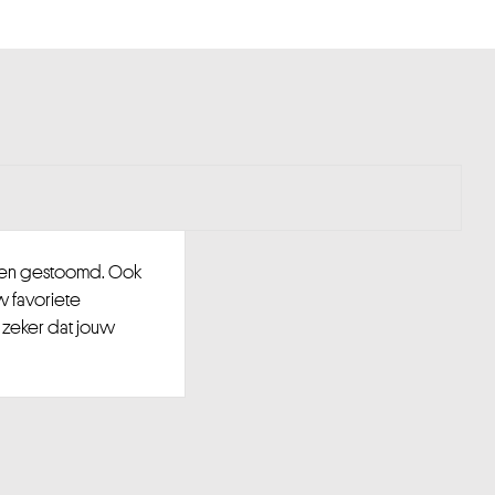
d en gestoomd. Ook
w favoriete
 zeker dat jouw