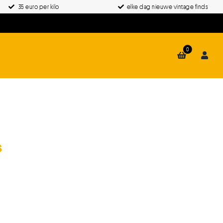
35 euro per kilo
elke dag nieuwe vintage finds
0
s