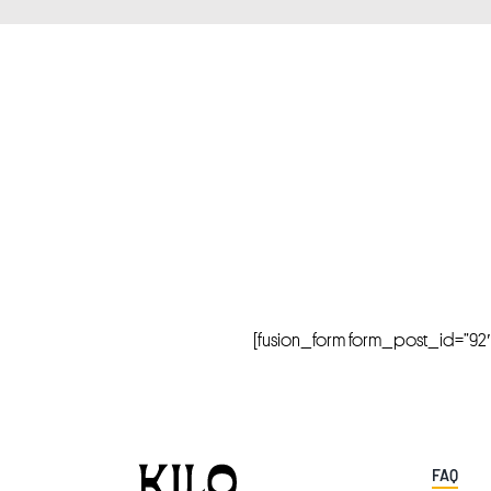
[fusion_form form_post_id=”92″ hi
FAQ