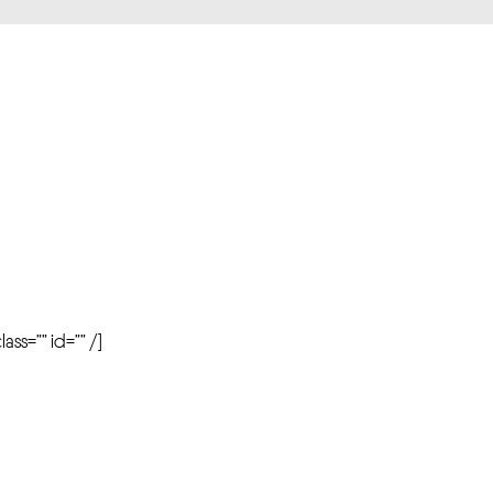
r
ass=”” id=”” /]