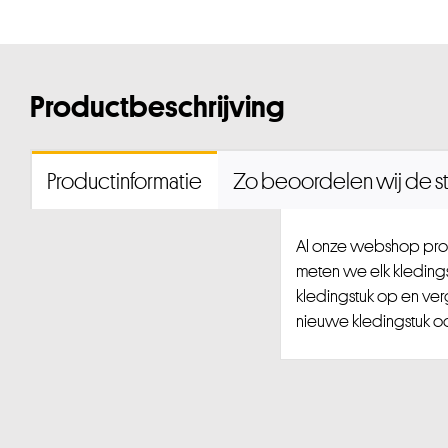
Productbeschrijving
Productinformatie
Zo beoordelen wij de st
Al onze webshop prod
meten we elk kledingst
kledingstuk op en ver
nieuwe kledingstuk ook