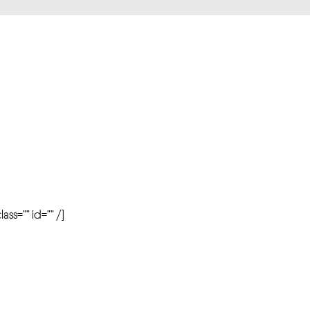
r
ass=”” id=”” /]