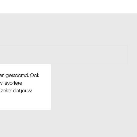
d en gestoomd. Ook
w favoriete
 zeker dat jouw