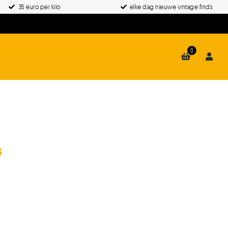
35 euro per kilo
elke dag nieuwe vintage finds
0
s