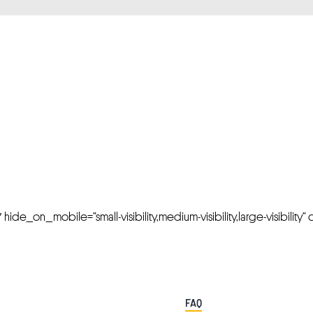
FRESH OFFERS IN YOUR INBOX
Weekly Newslette
de_on_mobile=”small-visibility,medium-visibility,large-visibility” cl
FAQ