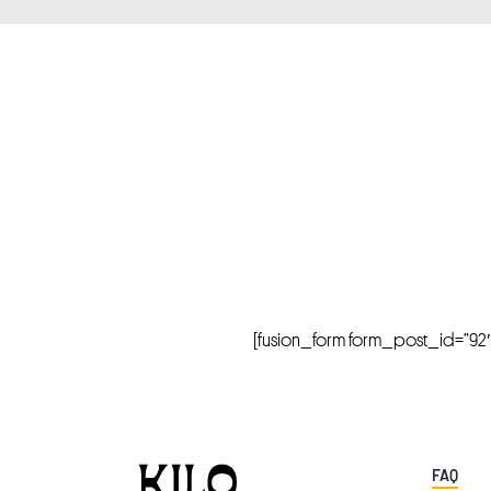
[fusion_form form_post_id=”92″ hi
FAQ