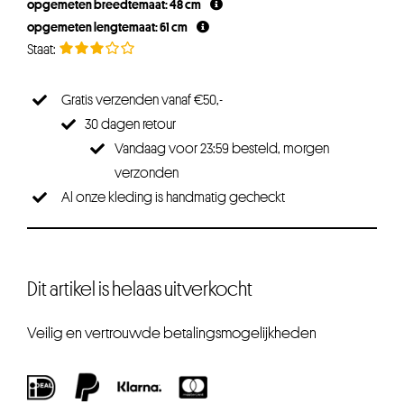
opgemeten breedtemaat: 48 cm
€24,95.
€22,45.
opgemeten lengtemaat: 61 cm
Gratis verzenden vanaf €50,-
30 dagen retour
Vandaag voor 23:59 besteld, morgen
verzonden
Al onze kleding is handmatig gecheckt
Dit artikel is helaas uitverkocht
Veilig en vertrouwde betalingsmogelijkheden