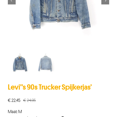


Levi”s 90s Trucker Spijkerjas’
€
22,45
€
24,95
Oorspronkelijke
Huidige
prijs
prijs
Maat: M
was:
is: