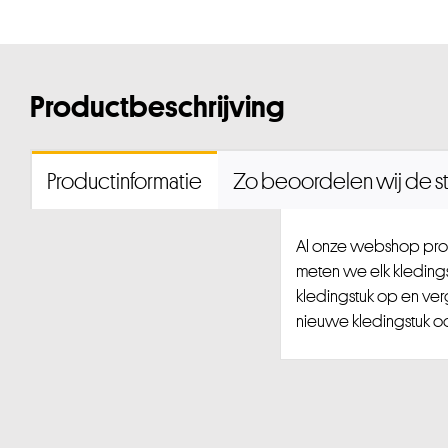
Productbeschrijving
Productinformatie
Zo beoordelen wij de st
Al onze webshop prod
meten we elk kledingst
kledingstuk op en ver
nieuwe kledingstuk ook