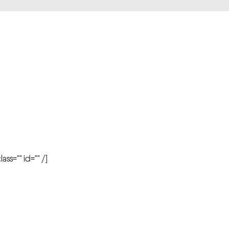
r
ass=”” id=”” /]