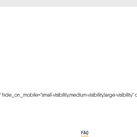
FRESH OFFERS IN YOUR INBOX
Weekly Newslette
de_on_mobile=”small-visibility,medium-visibility,large-visibility” cl
FAQ