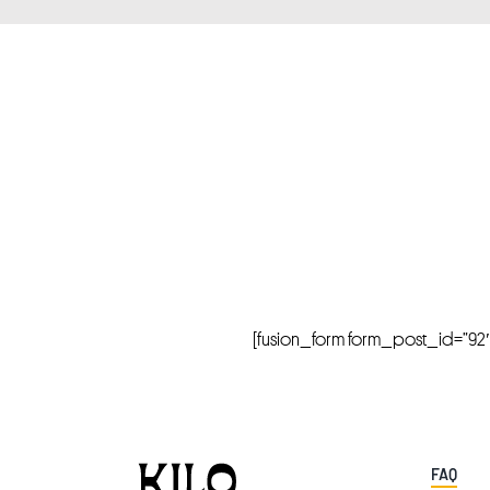
[fusion_form form_post_id=”92″ hi
FAQ