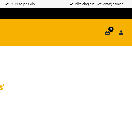
35 euro per kilo
elke dag nieuwe vintage finds
0
s’