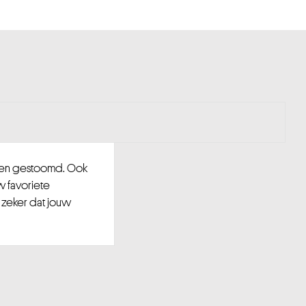
d en gestoomd. Ook
w favoriete
 zeker dat jouw