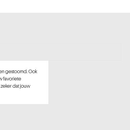
d en gestoomd. Ook
w favoriete
 zeker dat jouw