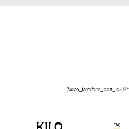
[fusion_form form_post_id=”92″ hi
FAQ