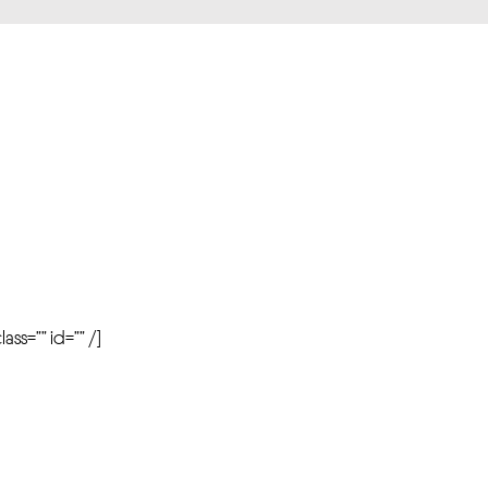
r
ass=”” id=”” /]