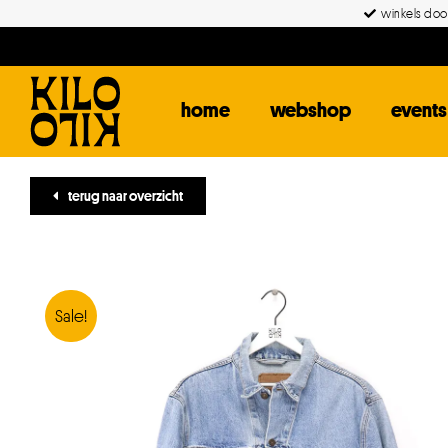
Ga
winkels door
naar
inhoud
home
webshop
events
terug naar overzicht
Sale!