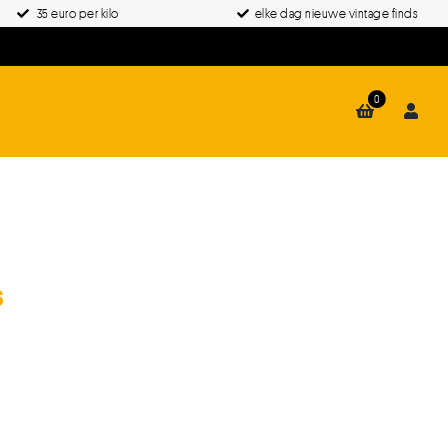
35 euro per kilo
elke dag nieuwe vintage finds
0
s