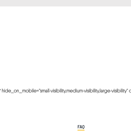
FRESH OFFERS IN YOUR INBOX
Weekly Newslette
de_on_mobile=”small-visibility,medium-visibility,large-visibility” cl
FAQ