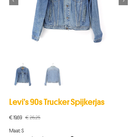


Levi’s 90s Trucker Spijkerjas
€
19,69
€
26,25
Oorspronkelijke
Huidige
prijs
prijs
Maat: S
was:
is: