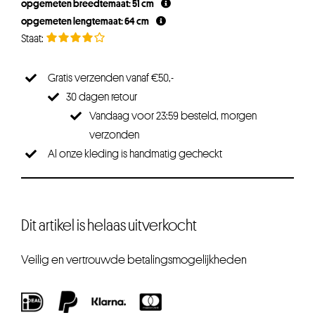
opgemeten breedtemaat: 51 cm
€26,25.
€19,69.
opgemeten lengtemaat: 64 cm
Gratis verzenden vanaf €50,-
30 dagen retour
Vandaag voor 23:59 besteld, morgen
verzonden
Al onze kleding is handmatig gecheckt
Dit artikel is helaas uitverkocht
Veilig en vertrouwde betalingsmogelijkheden