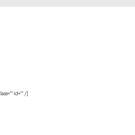
r
ass=”” id=”” /]