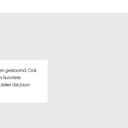
d en gestoomd. Ook
w favoriete
 zeker dat jouw