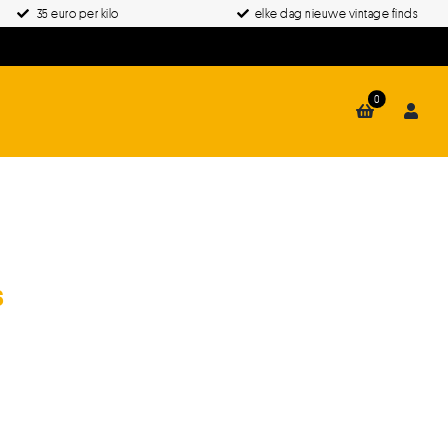
35 euro per kilo
elke dag nieuwe vintage finds
0
s