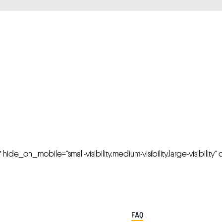
FRESH OFFERS IN YOUR INBOX
Weekly Newslette
de_on_mobile=”small-visibility,medium-visibility,large-visibility” cl
FAQ