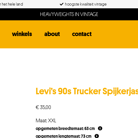
 het hele land
hoogste kwaliteit vintage
HEAVYWEIGHTS IN VINTAGE
winkels
about
contact
Levi’s 90s Trucker Spijkerja
€
35,00
Maat: XXL
opgemeten breedtemaat: 63 cm
opgemeten lengtemaat: 73 cm