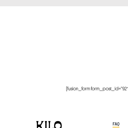
[fusion_form form_post_id=”92″ hi
FAQ