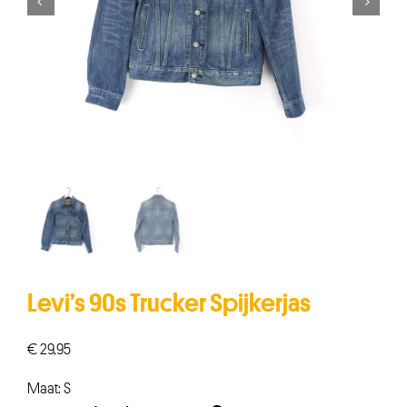


Levi’s 90s Trucker Spijkerjas
€
29,95
Maat: S