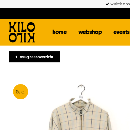
Ga
winkels door
naar
inhoud
home
webshop
events
terug naar overzicht
Sale!