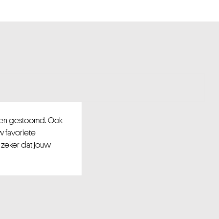
d en gestoomd. Ook
w favoriete
 zeker dat jouw