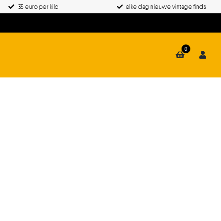
35 euro per kilo
elke dag nieuwe vintage finds
0