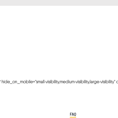
FRESH OFFERS IN YOUR INBOX
Weekly Newslette
de_on_mobile=”small-visibility,medium-visibility,large-visibility” cl
FAQ