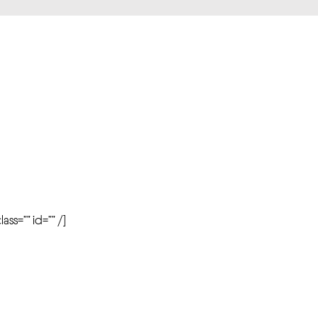
r
ass=”” id=”” /]