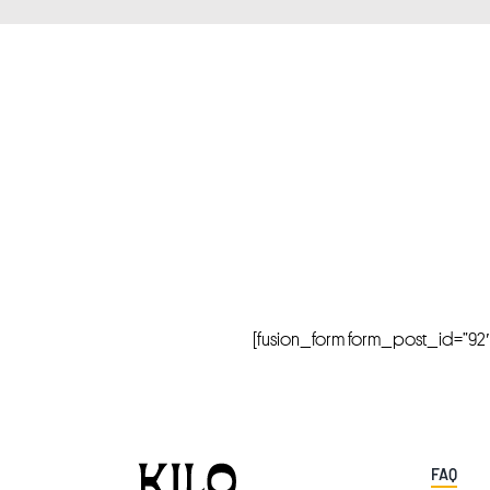
[fusion_form form_post_id=”92″ hi
FAQ