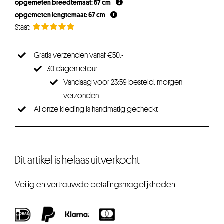
opgemeten breedtemaat: 67 cm
€33,75.
€25,31.
opgemeten lengtemaat: 67 cm
Gratis verzenden vanaf €50,-
30 dagen retour
Vandaag voor 23:59 besteld, morgen
verzonden
Al onze kleding is handmatig gecheckt
Dit artikel is helaas uitverkocht
Veilig en vertrouwde betalingsmogelijkheden