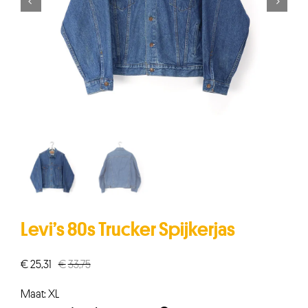


Levi’s 80s Trucker Spijkerjas
€
25,31
€
33,75
Oorspronkelijke
Huidige
prijs
prijs
Maat: XL
was:
is: