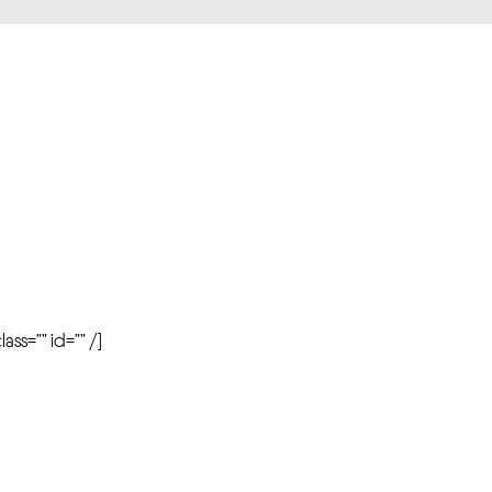
r
ass=”” id=”” /]