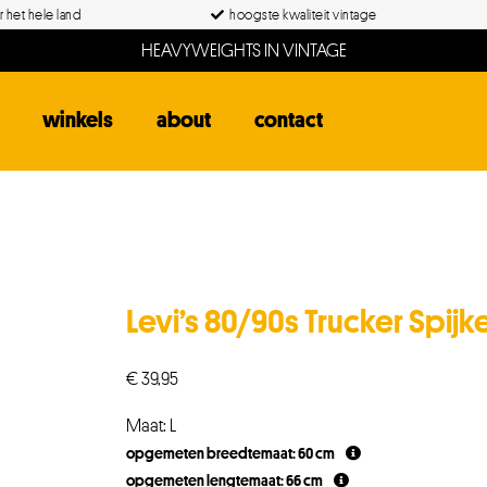
 het hele land
hoogste kwaliteit vintage
HEAVYWEIGHTS IN VINTAGE
winkels
about
contact
Levi’s 80/90s Trucker Spijke
€
39,95
Maat: L
opgemeten breedtemaat: 60 cm
opgemeten lengtemaat: 66 cm