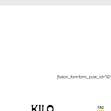
[fusion_form form_post_id=”92″ hi
FAQ