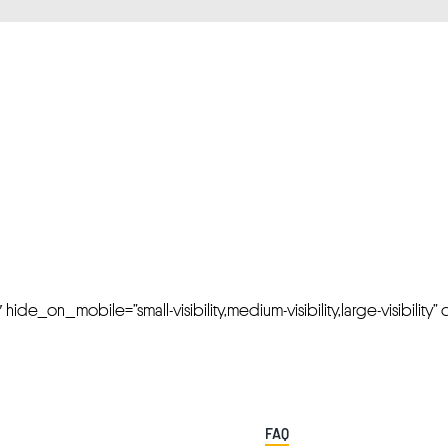
FRESH OFFERS IN YOUR INBOX
Weekly Newslette
de_on_mobile=”small-visibility,medium-visibility,large-visibility” cl
FAQ