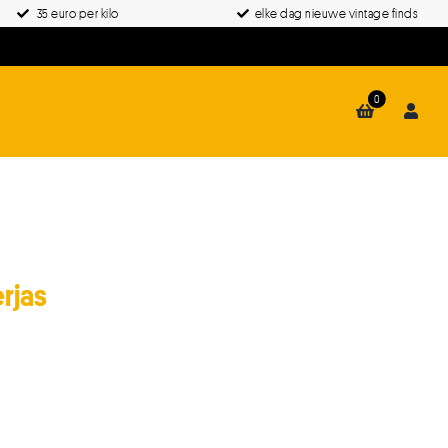
35 euro per kilo
elke dag nieuwe vintage finds
0
rjas