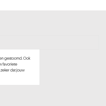
d en gestoomd. Ook
w favoriete
 zeker dat jouw