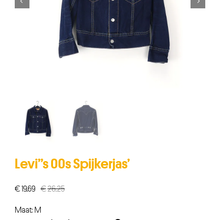


Levi”s 00s Spijkerjas’
€
19,69
€
26,25
Oorspronkelijke
Huidige
prijs
prijs
Maat: M
was:
is: