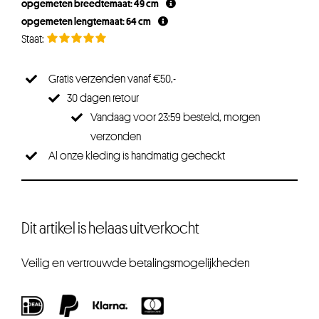
opgemeten breedtemaat: 49 cm
€26,25.
€19,69.
opgemeten lengtemaat: 64 cm
Gratis verzenden vanaf €50,-
30 dagen retour
Vandaag voor 23:59 besteld, morgen
verzonden
Al onze kleding is handmatig gecheckt
Dit artikel is helaas uitverkocht
Veilig en vertrouwde betalingsmogelijkheden