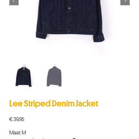


Lee Striped Denim Jacket
€
39,95
Maat: M