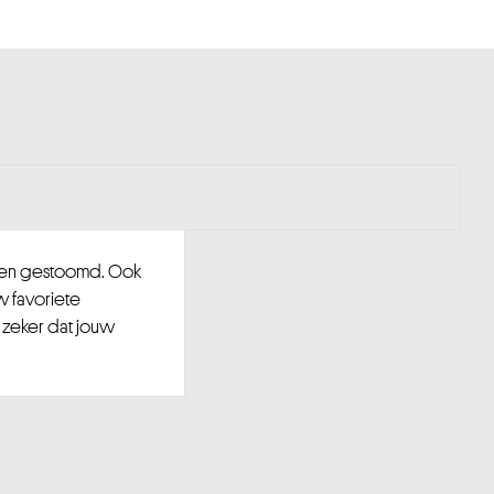
d en gestoomd. Ook
w favoriete
 zeker dat jouw