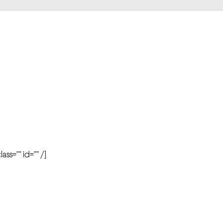
r
ass=”” id=”” /]