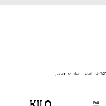
[fusion_form form_post_id=”92″ hi
FAQ