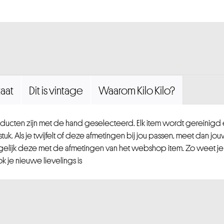
aat
Dit is vintage
Waarom Kilo Kilo?
ucten zijn met de hand geselecteerd. Elk item wordt gereinig
uk. Als je twijfelt of deze afmetingen bij jou passen, meet dan jou
gelijk deze met de afmetingen van het webshop item. Zo weet je
 je nieuwe lievelings is