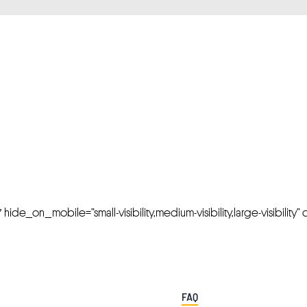
FRESH OFFERS IN YOUR INBOX
Weekly Newslette
de_on_mobile=”small-visibility,medium-visibility,large-visibility” cl
FAQ