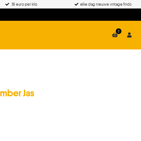
35 euro per kilo
elke dag nieuwe vintage finds
0
omber Jas