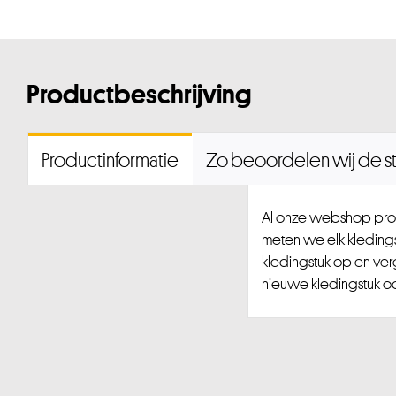
Productbeschrijving
Productinformatie
Zo beoordelen wij de st
Al onze webshop prod
meten we elk kledingst
kledingstuk op en ver
nieuwe kledingstuk ook