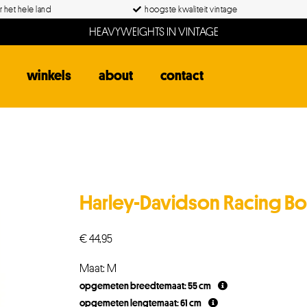
 het hele land
hoogste kwaliteit vintage
HEAVYWEIGHTS IN VINTAGE
winkels
about
contact
Harley-Davidson Racing B
€
44,95
Maat: M
opgemeten breedtemaat: 55 cm
opgemeten lengtemaat: 61 cm