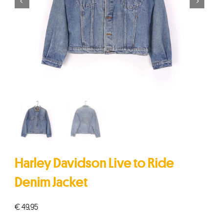


Harley Davidson Live to Ride
Denim Jacket
€
49,95