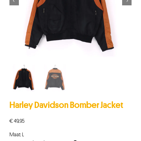


Harley Davidson Bomber Jacket
€
49,95
Maat: L