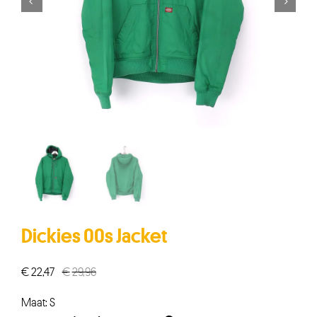


Dickies 00s Jacket
€
22,47
€
29,96
Oorspronkelijke
Huidige
prijs
prijs
Maat: S
was:
is: