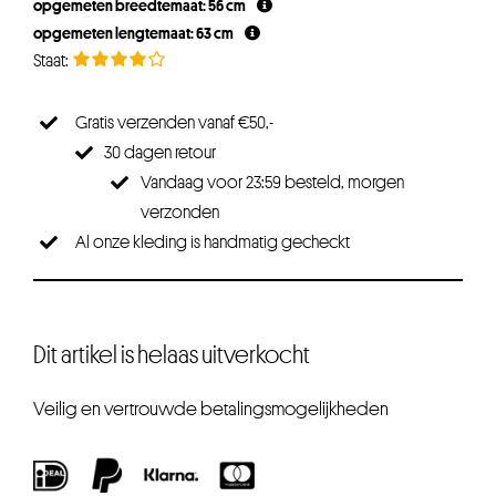
opgemeten breedtemaat: 56 cm
€29,96.
€22,47.
opgemeten lengtemaat: 63 cm
Gratis verzenden vanaf €50,-
30 dagen retour
Vandaag voor 23:59 besteld, morgen
verzonden
Al onze kleding is handmatig gecheckt
Dit artikel is helaas uitverkocht
Veilig en vertrouwde betalingsmogelijkheden