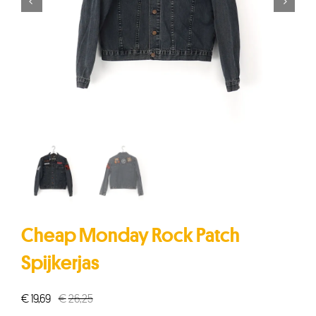


Cheap Monday Rock Patch
Spijkerjas
€
19,69
€
26,25
Oorspronkelijke
Huidige