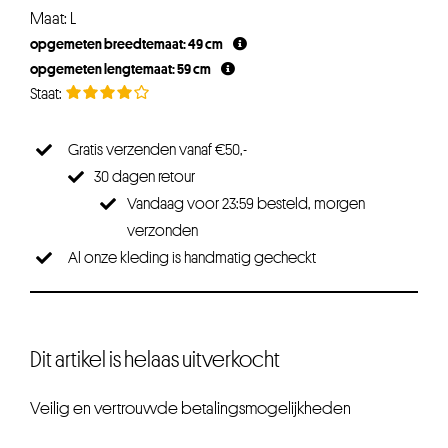
prijs
prijs
Maat: L
was:
is:
opgemeten breedtemaat: 49 cm
€26,25.
€19,69.
opgemeten lengtemaat: 59 cm
Gratis verzenden vanaf €50,-
30 dagen retour
Vandaag voor 23:59 besteld, morgen
verzonden
Al onze kleding is handmatig gecheckt
Dit artikel is helaas uitverkocht
Veilig en vertrouwde betalingsmogelijkheden