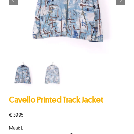


Cavello Printed Track Jacket
€
39,95
Maat: L