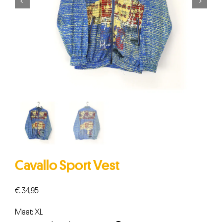


Cavallo Sport Vest
€
34,95
Maat: XL