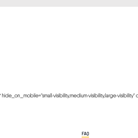
FRESH OFFERS IN YOUR INBOX
Weekly Newslette
de_on_mobile=”small-visibility,medium-visibility,large-visibility” cl
FAQ