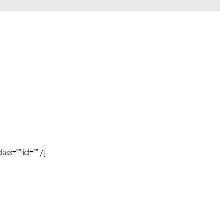
r
ass=”” id=”” /]