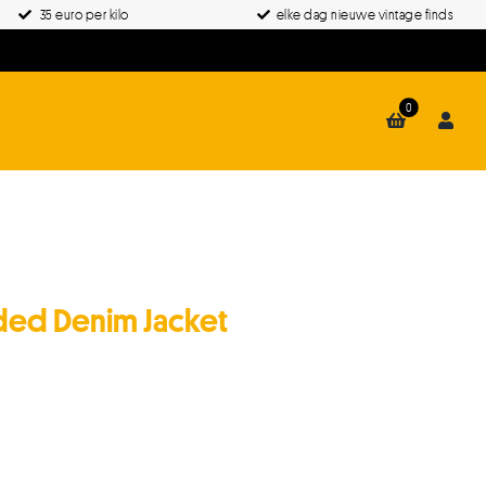
35 euro per kilo
elke dag nieuwe vintage finds
0
oded Denim Jacket