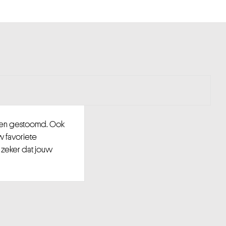
d en gestoomd. Ook
w favoriete
 zeker dat jouw