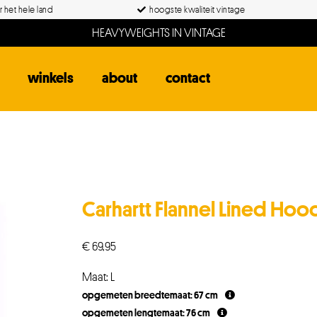
 het hele land
hoogste kwaliteit vintage
HEAVYWEIGHTS IN VINTAGE
winkels
about
contact
Carhartt Flannel Lined Ho
€
69,95
Maat: L
opgemeten breedtemaat: 67 cm
opgemeten lengtemaat: 76 cm