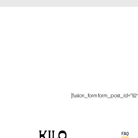
[fusion_form form_post_id=”92″ hi
FAQ