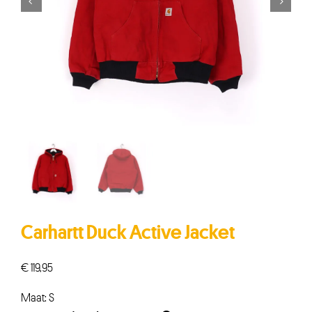


Carhartt Duck Active Jacket
€
119,95
Maat: S