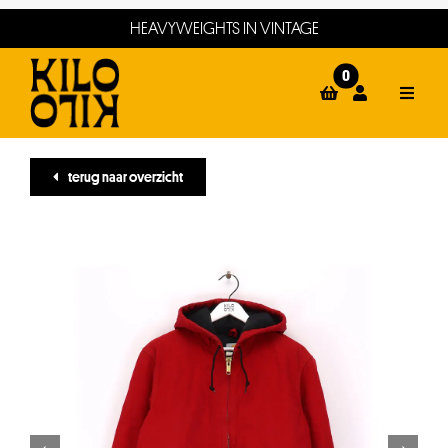
Ga
HEAVYWEIGHTS IN VINTAGE
naar
inhoud
0
Toggle
Naviga
home
terug naar overzicht
webshop
events
winkels
about
contact