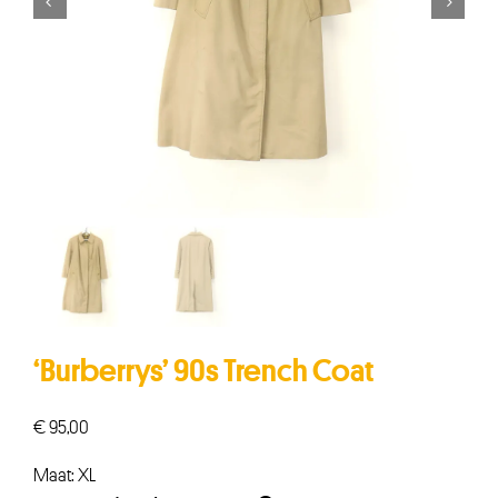


‘Burberrys’ 90s Trench Coat
€
95,00
Maat: XL