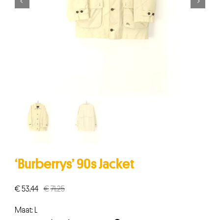


‘Burberrys’ 90s Jacket
€
53,44
€
71,25
Oorspronkelijke
Huidige
prijs
prijs
Maat: L
was:
is: