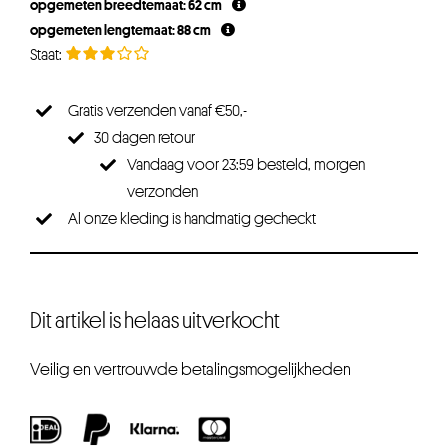
opgemeten breedtemaat: 62 cm
€71,25.
€53,44.
opgemeten lengtemaat: 88 cm
Gratis verzenden vanaf €50,-
30 dagen retour
Vandaag voor 23:59 besteld, morgen
verzonden
Al onze kleding is handmatig gecheckt
Dit artikel is helaas uitverkocht
Veilig en vertrouwde betalingsmogelijkheden