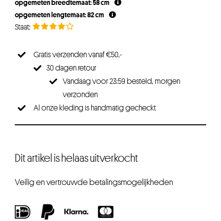
opgemeten breedtemaat: 58 cm
€37,50.
€28,12.
opgemeten lengtemaat: 82 cm
Gratis verzenden vanaf €50,-
30 dagen retour
Vandaag voor 23:59 besteld, morgen
verzonden
Al onze kleding is handmatig gecheckt
Dit artikel is helaas uitverkocht
Veilig en vertrouwde betalingsmogelijkheden