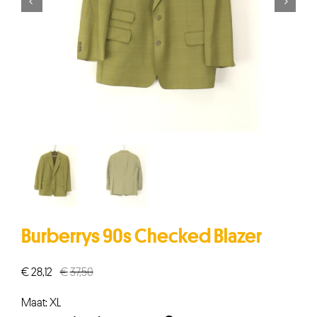


Burberrys 90s Checked Blazer
€
28,12
€
37,50
Oorspronkelijke
Huidige
prijs
prijs
Maat: XL
was:
is: