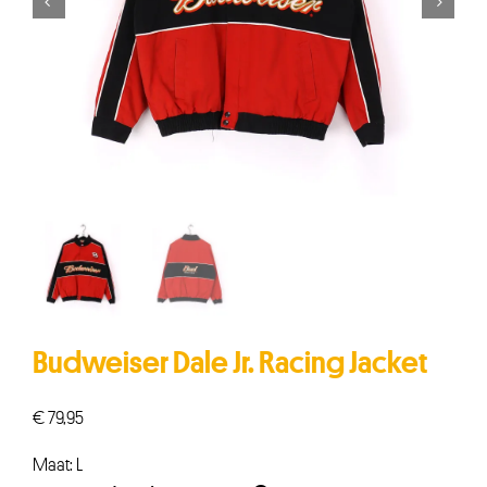


Budweiser Dale Jr. Racing Jacket
€
79,95
Maat: L