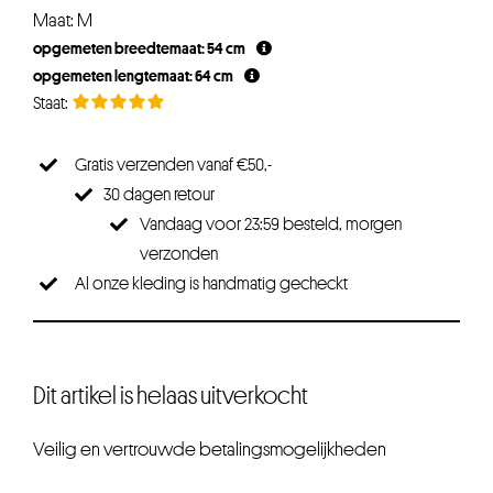
prijs
prijs
Maat: M
was:
is:
opgemeten breedtemaat: 54 cm
€44,96.
€33,72.
opgemeten lengtemaat: 64 cm
Gratis verzenden vanaf €50,-
30 dagen retour
Vandaag voor 23:59 besteld, morgen
verzonden
Al onze kleding is handmatig gecheckt
Dit artikel is helaas uitverkocht
Veilig en vertrouwde betalingsmogelijkheden