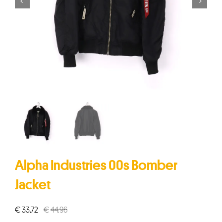


Alpha Industries 00s Bomber
Jacket
€
33,72
€
44,96
Oorspronkelijke
Huidige