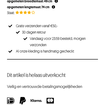
opgemeten breedtemaat: 49 cm
€26,25.
€19,69.
opgemeten lengtemaat: 74 cm
Gratis verzenden vanaf €50,-
30 dagen retour
Vandaag voor 23:59 besteld, morgen
verzonden
Al onze kleding is handmatig gecheckt
Dit artikel is helaas uitverkocht
Veilig en vertrouwde betalingsmogelijkheden