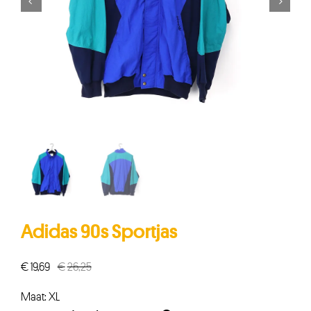


Adidas 90s Sportjas
€
19,69
€
26,25
Oorspronkelijke
Huidige
prijs
prijs
Maat: XL
was:
is: