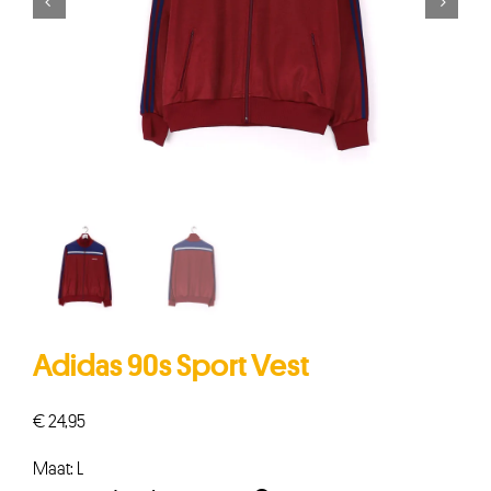


Adidas 90s Sport Vest
€
24,95
Maat: L