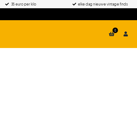
35 euro per kilo
elke dag nieuwe vintage finds
0