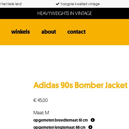
 het hele land
hoogste kwaliteit vintage
HEAVYWEIGHTS IN VINTAGE
winkels
about
contact
Adidas 90s Bomber Jacket
€
45,00
Maat: M
opgemeten breedtemaat: 61 cm
opgemeten lengtemaat: 66 cm