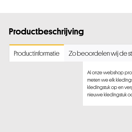
Productbeschrijving
Productinformatie
Zo beoordelen wij de st
Al onze webshop prod
meten we elk kledingst
kledingstuk op en ver
nieuwe kledingstuk ook