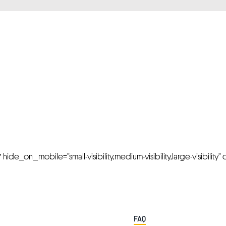
FRESH OFFERS IN YOUR INBOX
Weekly Newslette
de_on_mobile=”small-visibility,medium-visibility,large-visibility” cl
FAQ