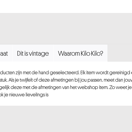
aat
Dit is vintage
Waarom Kilo Kilo?
ucten zijn met de hand geselecteerd. Elk item wordt gereinig
uk. Als je twijfelt of deze afmetingen bij jou passen, meet dan jou
gelijk deze met de afmetingen van het webshop item. Zo weet je
 je nieuwe lievelings is