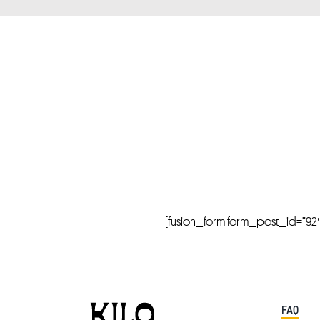
[fusion_form form_post_id=”92″ hi
FAQ