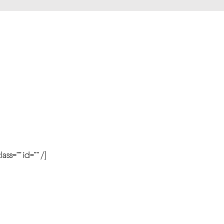
r
ass=”” id=”” /]