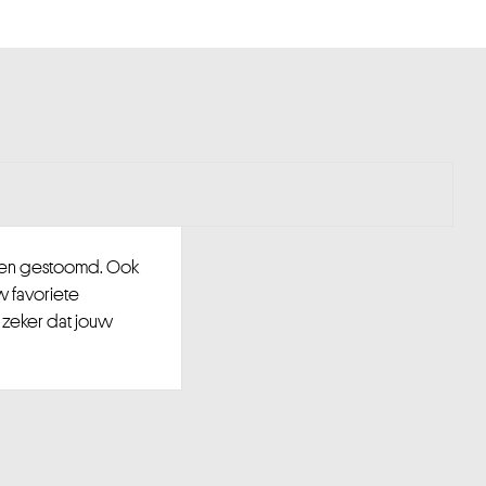
d en gestoomd. Ook
w favoriete
 zeker dat jouw