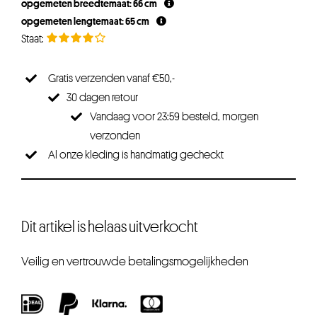
opgemeten breedtemaat: 66 cm
€21,75.
€16,31.
opgemeten lengtemaat: 65 cm
Gratis verzenden vanaf €50,-
30 dagen retour
Vandaag voor 23:59 besteld, morgen
verzonden
Al onze kleding is handmatig gecheckt
Dit artikel is helaas uitverkocht
Veilig en vertrouwde betalingsmogelijkheden