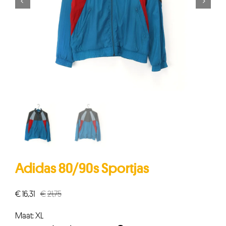


Adidas 80/90s Sportjas
€
16,31
€
21,75
Oorspronkelijke
Huidige
prijs
prijs
Maat: XL
was:
is: