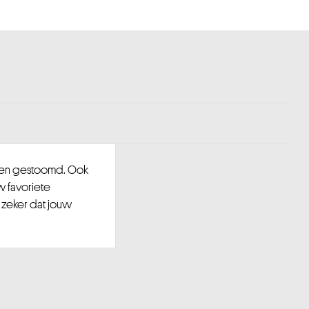
d en gestoomd. Ook
w favoriete
 zeker dat jouw