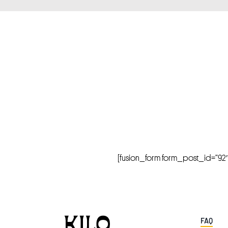
[fusion_form form_post_id=”92″ hi
FAQ