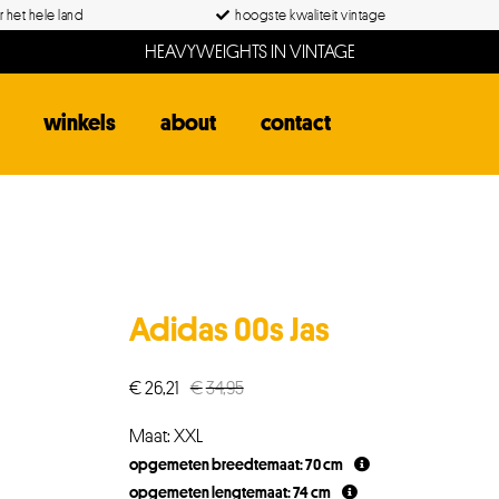
 het hele land
hoogste kwaliteit vintage
HEAVYWEIGHTS IN VINTAGE
winkels
about
contact
Adidas 00s Jas
€
26,21
€
34,95
Oorspronkelijke
Huidige
prijs
prijs
Maat: XXL
was:
is:
opgemeten breedtemaat: 70 cm
€34,95.
€26,21.
opgemeten lengtemaat: 74 cm