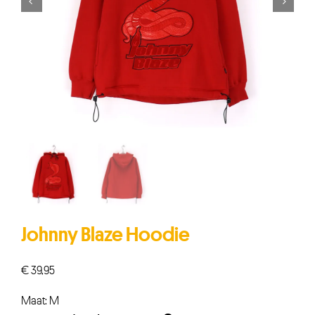


Johnny Blaze Hoodie
€
39,95
Maat: M