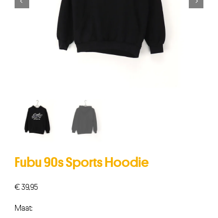


Fubu 90s Sports Hoodie
€
39,95
Maat: