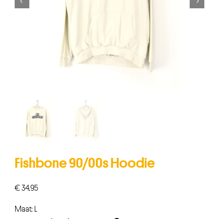


Fishbone 90/00s Hoodie
€
34,95
Maat: L