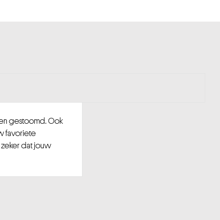
d en gestoomd. Ook
w favoriete
 zeker dat jouw