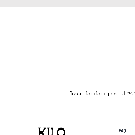
[fusion_form form_post_id=”92″ hi
FAQ