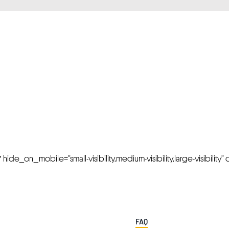
FRESH OFFERS IN YOUR INBOX
Weekly Newslette
de_on_mobile=”small-visibility,medium-visibility,large-visibility” cl
FAQ