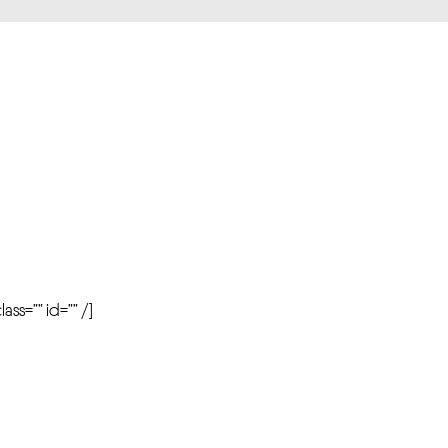
r
ass=”” id=”” /]