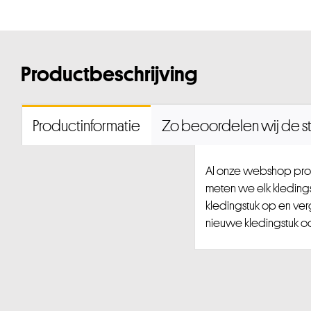
Productbeschrijving
Productinformatie
Zo beoordelen wij de st
Al onze webshop prod
meten we elk kledingst
kledingstuk op en ver
nieuwe kledingstuk ook