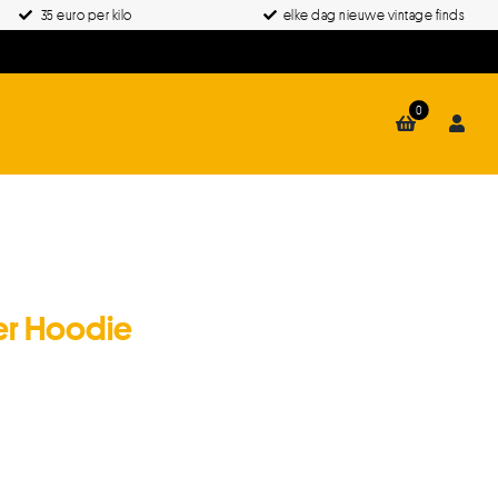
35 euro per kilo
elke dag nieuwe vintage finds
0
er Hoodie