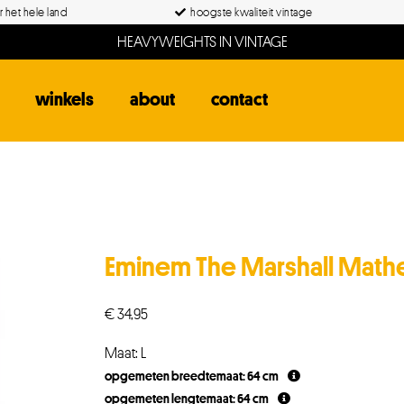
 het hele land
hoogste kwaliteit vintage
HEAVYWEIGHTS IN VINTAGE
winkels
about
contact
Eminem The Marshall Math
€
34,95
Maat: L
opgemeten breedtemaat: 64 cm
opgemeten lengtemaat: 64 cm