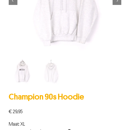


Champion 90s Hoodie
€
29,95
Maat: XL