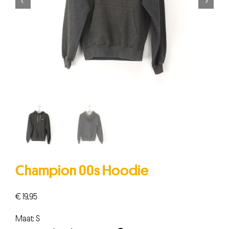


Champion 00s Hoodie
€
19,95
Maat: S