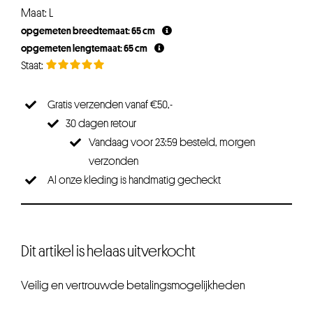
prijs
prijs
Maat: L
was:
is:
opgemeten breedtemaat: 65 cm
€39,95.
€29,96.
opgemeten lengtemaat: 65 cm
Gratis verzenden vanaf €50,-
30 dagen retour
Vandaag voor 23:59 besteld, morgen
verzonden
Al onze kleding is handmatig gecheckt
Dit artikel is helaas uitverkocht
Veilig en vertrouwde betalingsmogelijkheden