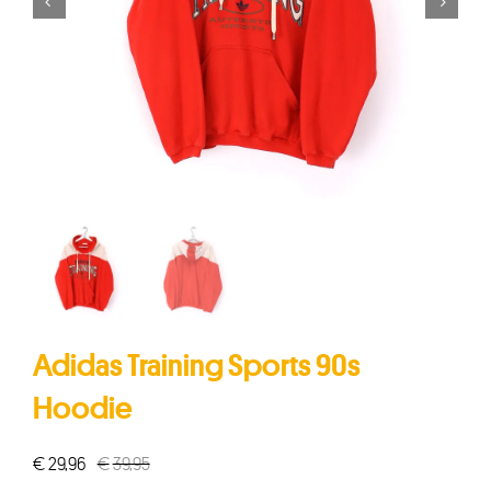


Adidas Training Sports 90s
Hoodie
€
29,96
€
39,95
Oorspronkelijke
Huidige