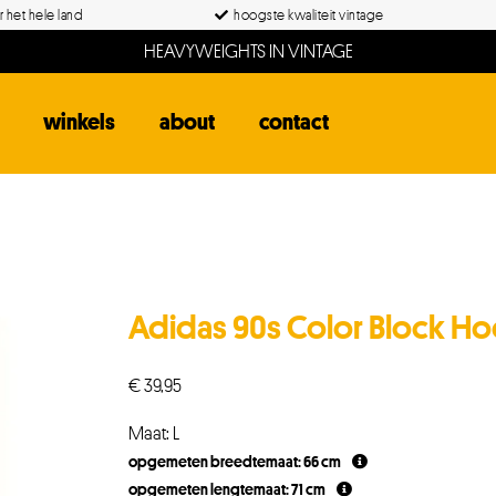
 het hele land
hoogste kwaliteit vintage
HEAVYWEIGHTS IN VINTAGE
winkels
about
contact
Adidas 90s Color Block H
€
39,95
Maat: L
opgemeten breedtemaat: 66 cm
opgemeten lengtemaat: 71 cm