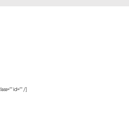
r
ass=”” id=”” /]