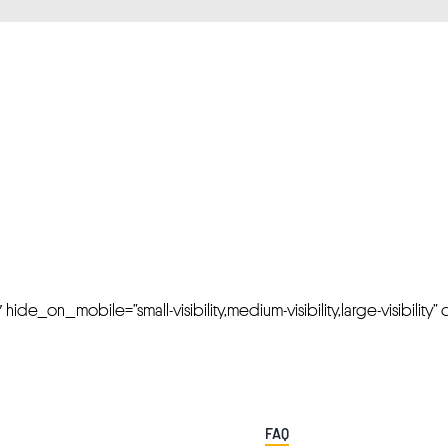
FRESH OFFERS IN YOUR INBOX
Weekly Newslette
de_on_mobile=”small-visibility,medium-visibility,large-visibility” cl
FAQ