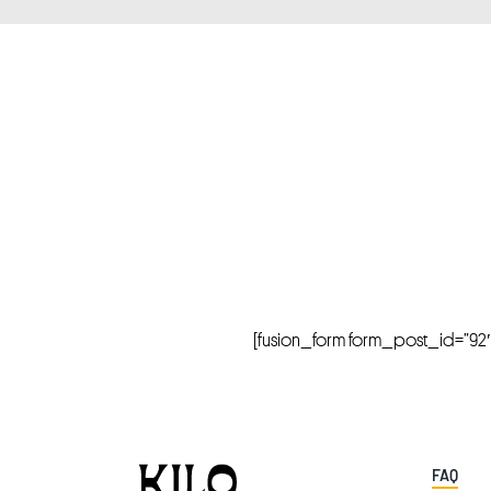
[fusion_form form_post_id=”92″ hi
FAQ