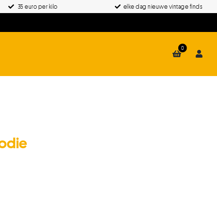
35 euro per kilo
elke dag nieuwe vintage finds
0
oodie