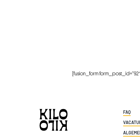
[fusion_form form_post_id=”92″ hi
FAQ
VACATU
ALGEME