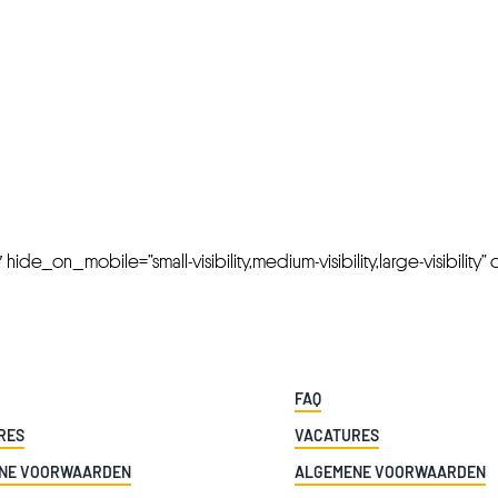
FRESH OFFERS IN YOUR INBOX
Weekly Newslette
de_on_mobile=”small-visibility,medium-visibility,large-visibility” cl
FAQ
RES
VACATURES
NE VOORWAARDEN
ALGEMENE VOORWAARDEN