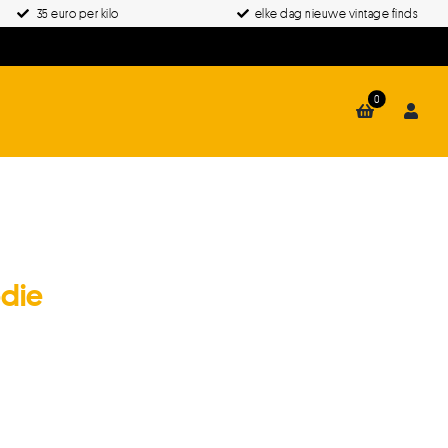
35 euro per kilo
elke dag nieuwe vintage finds
0
odie