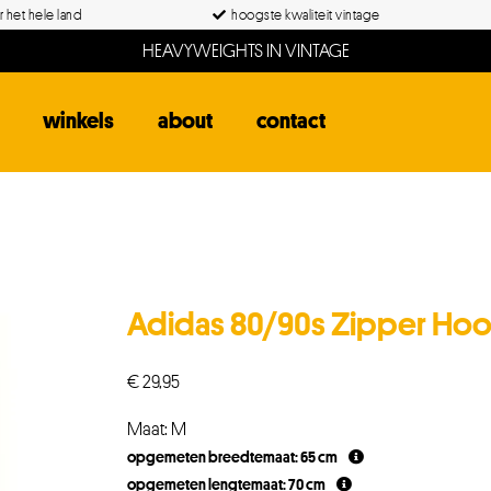
 het hele land
hoogste kwaliteit vintage
HEAVYWEIGHTS IN VINTAGE
winkels
about
contact
Adidas 80/90s Zipper Ho
€
29,95
Maat: M
opgemeten breedtemaat: 65 cm
opgemeten lengtemaat: 70 cm