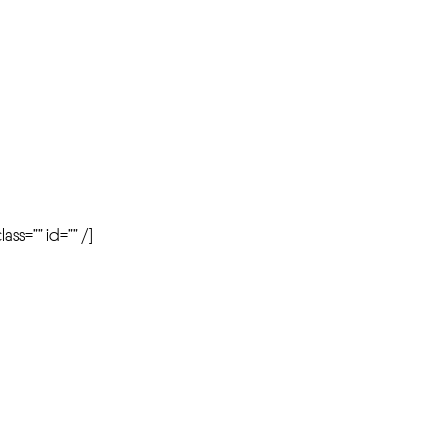
r
ass=”” id=”” /]