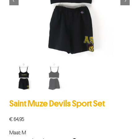


Saint Muze Devils Sport Set
€
64,95
Maat: M