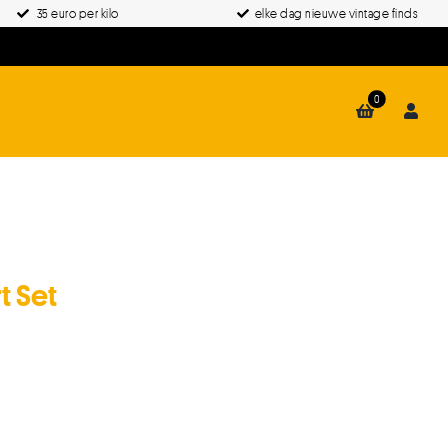
35 euro per kilo
elke dag nieuwe vintage finds
0
t Set