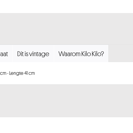
aat
Dit is vintage
Waarom Kilo Kilo?
 cm - Lengte 41 cm