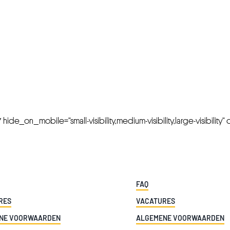
FRESH OFFERS IN YOUR INBOX
Weekly Newslette
de_on_mobile=”small-visibility,medium-visibility,large-visibility” cl
FAQ
RES
VACATURES
NE VOORWAARDEN
ALGEMENE VOORWAARDEN