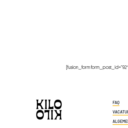
[fusion_form form_post_id=”92″ hi
FAQ
VACATU
ALGEME