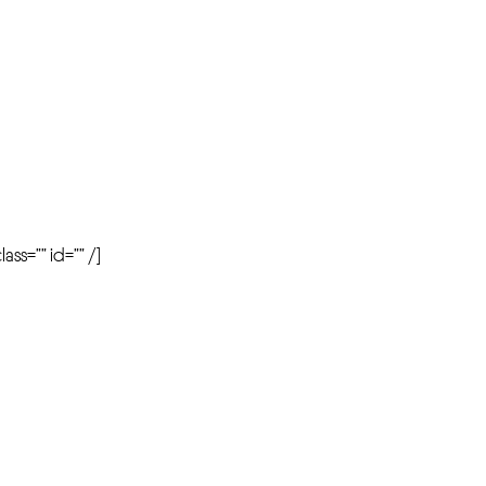
r
ass=”” id=”” /]