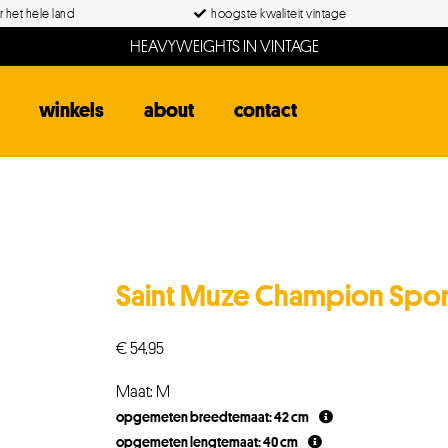
 het hele land
hoogste kwaliteit vintage
HEAVYWEIGHTS IN VINTAGE
winkels
about
contact
Saint Muze Champion Spor
€
54,95
Maat: M
opgemeten breedtemaat: 42 cm
opgemeten lengtemaat: 40 cm